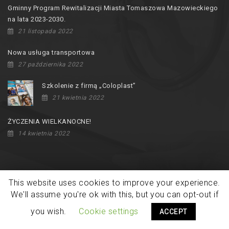
Gminny Program Rewitalizacji Miasta Tomaszowa Mazowieckiego
na lata 2023-2030.
21 listopada 2022
Nowa usługa transportowa
27 października 2022
Szkolenie z firmą „Coloplast”
21 kwietnia 2022
ŻYCZENIA WIELKANOCNE!
14 kwietnia 2022
This website uses cookies to improve your experience.
We'll assume you're ok with this, but you can opt-out if
Copyright © 2026
Ośrodek Rehabilitacji Dzieci Niepełnosprawnych
you wish.
Cookie settings
w Tomaszowie Mazowieckim
. All rights reserved.
ACCEPT