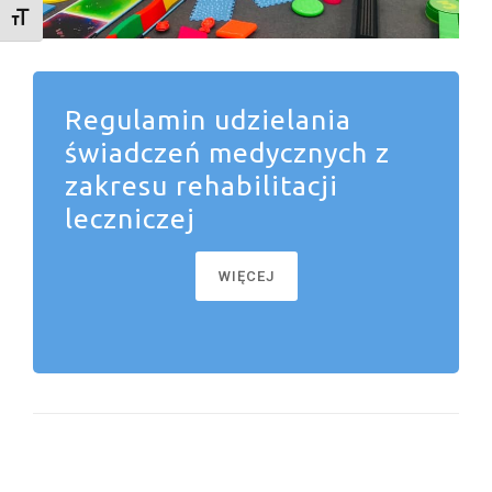
TOGGLE FONT SIZE
Regulamin udzielania
świadczeń medycznych z
zakresu rehabilitacji
leczniczej
WIĘCEJ