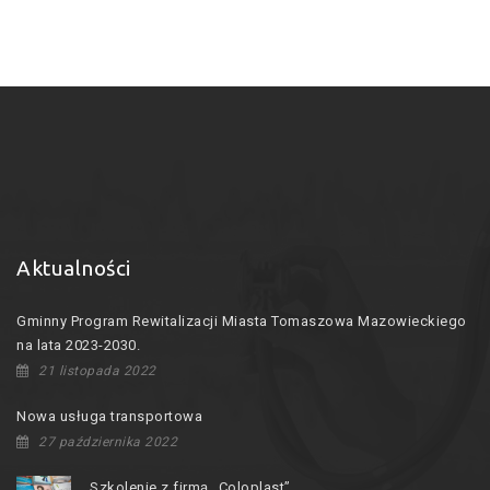
a
r
c
h
f
o
r
:
Aktualności
Gminny Program Rewitalizacji Miasta Tomaszowa Mazowieckiego
na lata 2023-2030.
21 listopada 2022
Nowa usługa transportowa
27 października 2022
Szkolenie z firmą „Coloplast”